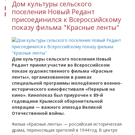
​Дом культуры сельского
МИНИСТЕРСТВО КУЛЬТУРЫ
поселения Новый Редант
РЕСПУБЛИКИ ИНГУШЕТИЯ
присоединился к Всероссийскому
показу фильма "Красные ленты"
Дом культуры сельского поселения Новый
Редант принял участие во Всероссийском
показе художественного фильма «Красные
ленты», организованном в рамках
специальной программы молодёжного военно-
исторического кинофестиваля «Перерыв на
кино». Кинопоказ был приурочен к 89-
й
годовщине
Крымской
оборонительной
операции
—
важного
эпизода
Великой
Отечественной
войны.
Фильм «Красные ленты» — российская историческая
драма, переносящая зрителей в 1944 год. В центре