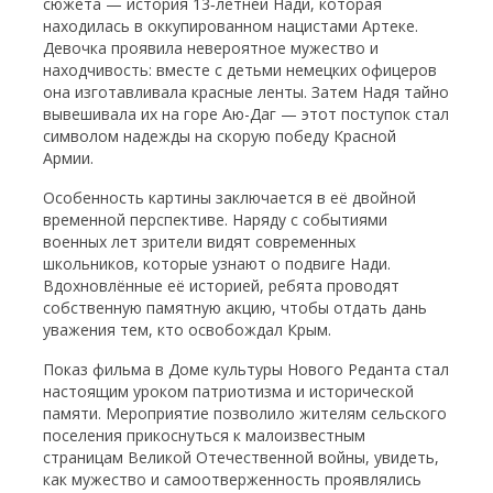
сюжета — история 13‑летней Нади, которая
находилась в оккупированном нацистами Артеке.
Девочка проявила невероятное мужество и
находчивость: вместе с детьми немецких офицеров
она изготавливала красные ленты. Затем Надя тайно
вывешивала их на горе Аю-Даг — этот поступок стал
символом надежды на скорую победу Красной
Армии.
Особенность картины заключается в её двойной
временной перспективе. Наряду с событиями
военных лет зрители видят современных
школьников, которые узнают о подвиге Нади.
Вдохновлённые её историей, ребята проводят
собственную памятную акцию, чтобы отдать дань
уважения тем, кто освобождал Крым.
Показ фильма в Доме культуры Нового Реданта стал
настоящим уроком патриотизма и исторической
памяти. Мероприятие позволило жителям сельского
поселения прикоснуться к малоизвестным
страницам Великой Отечественной войны, увидеть,
как мужество и самоотверженность проявлялись