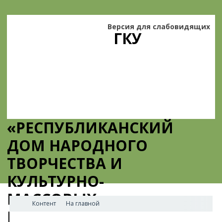
Версия для слабовидящих
ГКУ
«РЕСПУБЛИКАНСКИЙ
ДОМ НАРОДНОГО
ТВОРЧЕСТВА И
КУЛЬТУРНО-
МАССОВЫХ
Контент
На главной
МЕРОПРИЯТИЙ»